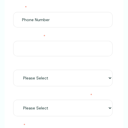
Phone
*
Company name
*
Country DDL
How familiar are you with Better Impact?
*
Topic
*