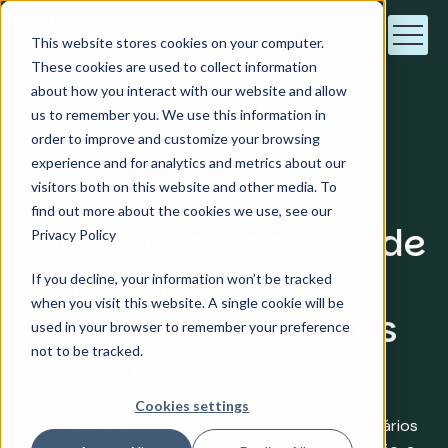
This website stores cookies on your computer.
These cookies are used to collect information
about how you interact with our website and allow
us to remember you. We use this information in
order to improve and customize your browsing
Hospitais e cuidados de saúde
experience and for analytics and metrics about our
visitors both on this website and other media. To
find out more about the cookies we use, see our
Software de gestão de
Privacy Policy
voluntariado para
If you decline, your information won’t be tracked
when you visit this website. A single cookie will be
hospitais e cuidados
used in your browser to remember your preference
not to be tracked.
de saúde
Cookies settings
O Volunteer Impact simplifica a gestão dos voluntários