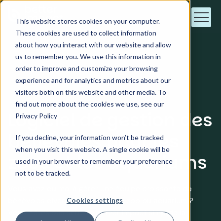
This website stores cookies on your computer.
These cookies are used to collect information
about how you interact with our website and allow
us to remember you. We use this information in
order to improve and customize your browsing
Zoo de l'industrie
experience and for analytics and metrics about our
visitors both on this website and other media. To
find out more about the cookies we use, see our
Logiciel de gestion des
Privacy Policy
bénévoles pour les
If you decline, your information won’t be tracked
when you visit this website. A single cookie will be
zoos et les aquariums
used in your browser to remember your preference
not to be tracked.
Vous avez du mal à gérer une équipe croissante de
bénévoles diversifiés dans votre zoo ou aquarium ?
Cookies settings
Vous n'êtes pas seul. Volunteer Impact simplifie la