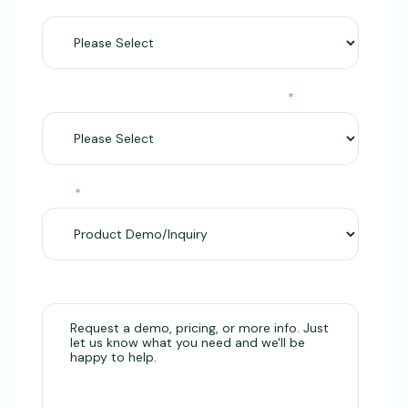
Country DDL
How familiar are you with Better Impact?
*
Topic
*
Message