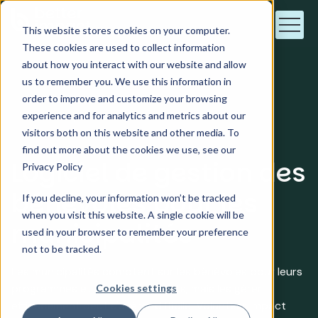
This website stores cookies on your computer.
These cookies are used to collect information
about how you interact with our website and allow
us to remember you. We use this information in
order to improve and customize your browsing
Municipalités
experience and for analytics and metrics about our
visitors both on this website and other media. To
find out more about the cookies we use, see our
Logiciel de gestion des
Privacy Policy
bénévoles pour les
If you decline, your information won’t be tracked
when you visit this website. A single cookie will be
municipalités
used in your browser to remember your preference
not to be tracked.
Les municipalités comptent sur les bénévoles pour leurs
programmes et leurs événements, mais les gérer
Cookies settings
efficacement peut s'avérer difficile. Volunteer Impact